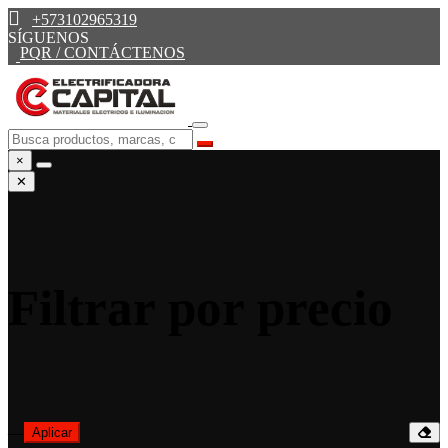
+573102965319
SÍGUENOS
PQR / CONTÁCTENOS
×
✕
Filtrar por precio
—
Aplicar