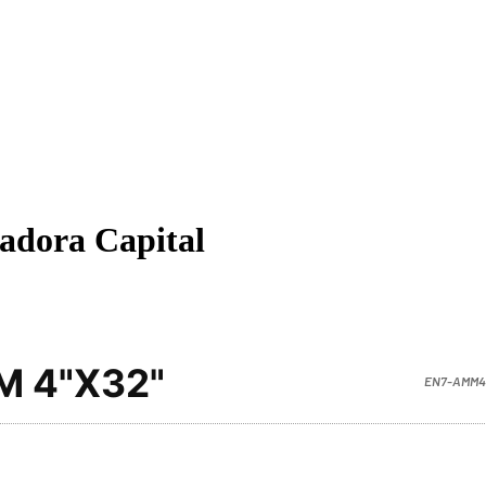
cadora Capital
M 4"X32"
EN7-AMM4