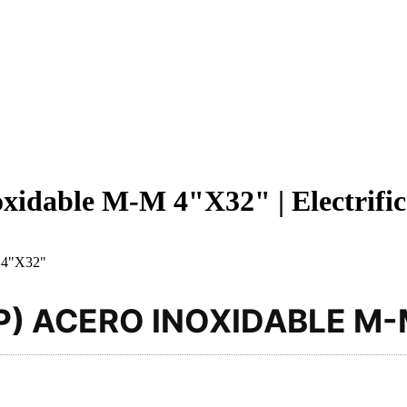
oxidable M-M 4"X32" | Electrifi
4"X32"
P) ACERO INOXIDABLE M-