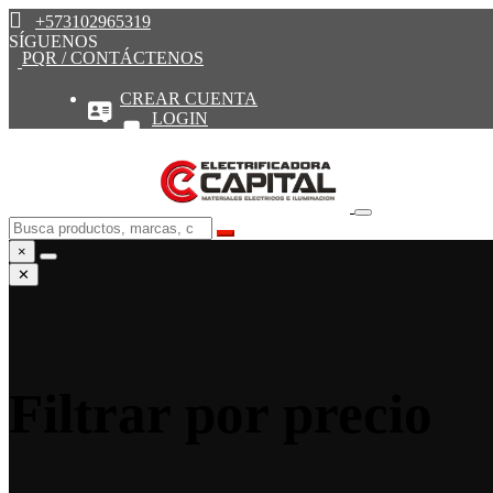
+573102965319
SÍGUENOS
PQR / CONTÁCTENOS
CREAR CUENTA
LOGIN
×
✕
Filtrar por precio