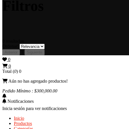
Filtros
0
resultados
Ordenar:
1
Anterior
Siguiente
0
0
Total (
0
)
0
Aún no has agregado productos!
Pedido Mínimo : $
300,000
.00
Notificaciones
Inicia sesión para ver notificaciones
Inicio
Productos
Categorías