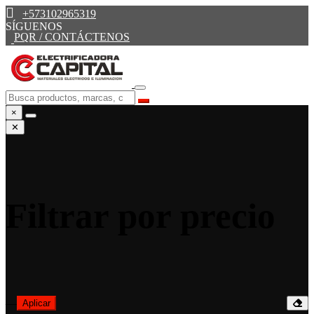
+573102965319
SÍGUENOS
PQR / CONTÁCTENOS
×
✕
Filtrar por precio
—
Aplicar