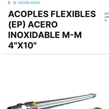
VOLVER ATRÁS
ACOPLES FLEXIBLES
EN
AM
10
(EP) ACERO
INOXIDABLE M-M
4"X10"