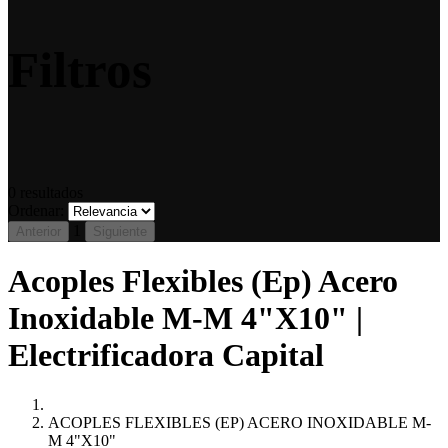
Filtros
0
resultados
Ordenar:
1
Anterior
Siguiente
Acoples Flexibles (Ep) Acero
Inoxidable M-M 4"X10" |
Electrificadora Capital
ACOPLES FLEXIBLES (EP) ACERO INOXIDABLE M-
M 4"X10"