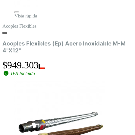
Vista rápida
Acoples Flexibles
Acoples Flexibles (Ep) Acero Inoxidable M-M
4"X12"
$949.303
IVA Incluido