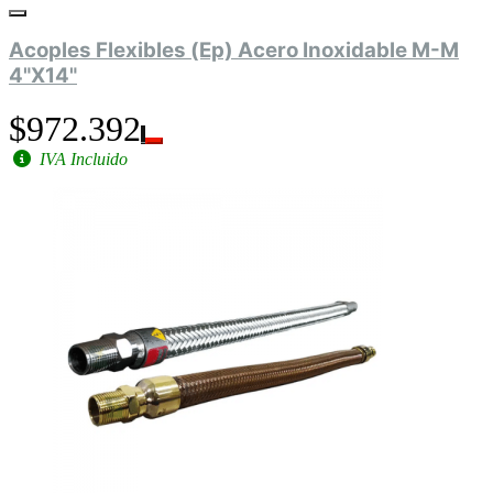
Acoples Flexibles (Ep) Acero Inoxidable M-M
4"X14"
$972.392
IVA Incluido