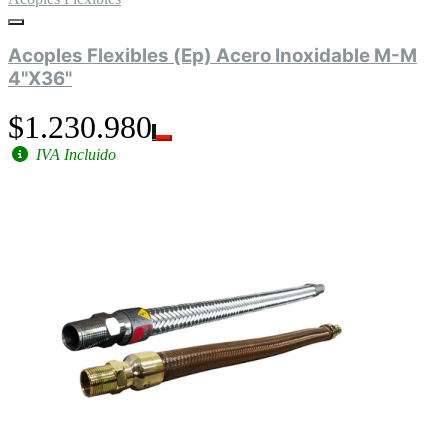
Acoples Flexibles (Ep) Acero Inoxidable M-M
4"X36"
$1.230.980
IVA Incluido