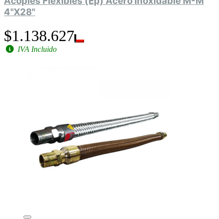
Acoples Flexibles (Ep) Acero Inoxidable M-M
4"X28"
$1.138.627
IVA Incluido