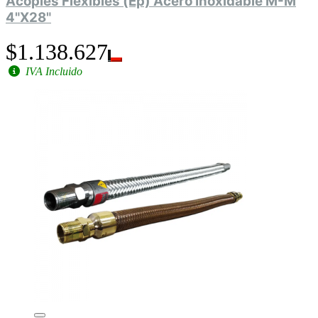
Acoples Flexibles (Ep) Acero Inoxidable M-M
4"X28"
$1.138.627
IVA Incluido