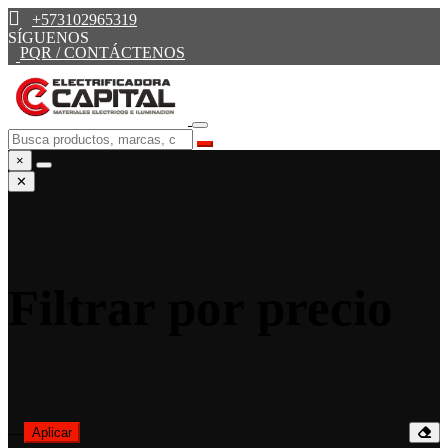
+573102965319
SÍGUENOS
PQR / CONTÁCTENOS
×
✕
Filtrar por precio
—
Aplicar