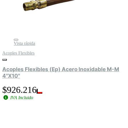
Vista rápida
Acoples Flexibles
Acoples Flexibles (Ep) Acero Inoxidable M-M
4"X10"
$926.216
IVA Incluido