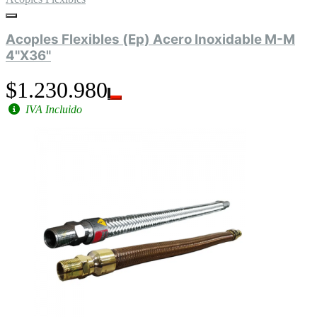
Acoples Flexibles (Ep) Acero Inoxidable M-M
4"X36"
$1.230.980
IVA Incluido