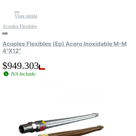
Vista rápida
Acoples Flexibles
Acoples Flexibles (Ep) Acero Inoxidable M-M
4"X12"
$949.303
IVA Incluido