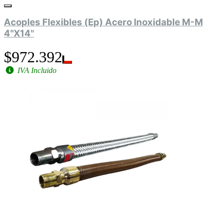
Acoples Flexibles (Ep) Acero Inoxidable M-M
4"X14"
$972.392
IVA Incluido