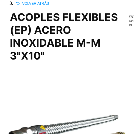
VOLVER ATRÁS
ACOPLES FLEXIBLES
EN
AM
10
(EP) ACERO
INOXIDABLE M-M
3"X10"