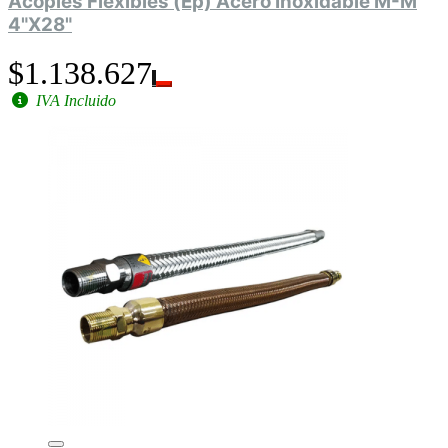
Acoples Flexibles (Ep) Acero Inoxidable M-M
4"X28"
$1.138.627
IVA Incluido