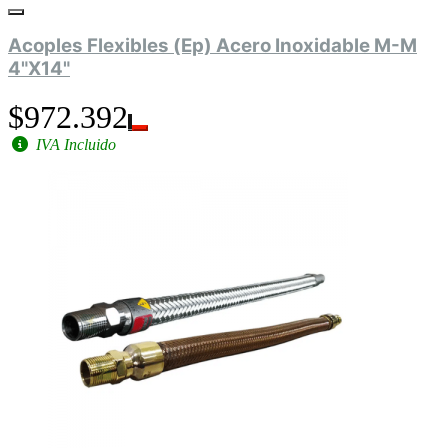
Acoples Flexibles (Ep) Acero Inoxidable M-M
4"X14"
$972.392
IVA Incluido