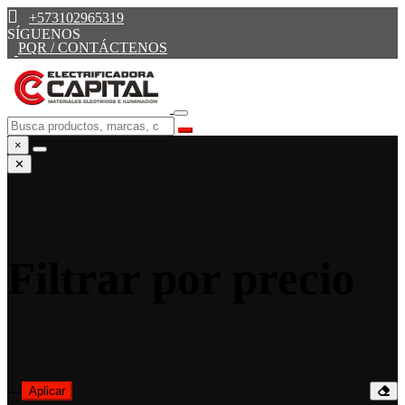
+573102965319
SÍGUENOS
PQR / CONTÁCTENOS
×
✕
Filtrar por precio
—
Aplicar