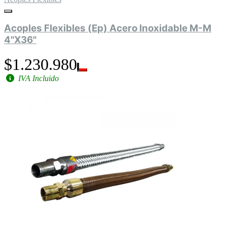
Acoples Flexibles (Ep) Acero Inoxidable M-M
4"X36"
$1.230.980
IVA Incluido