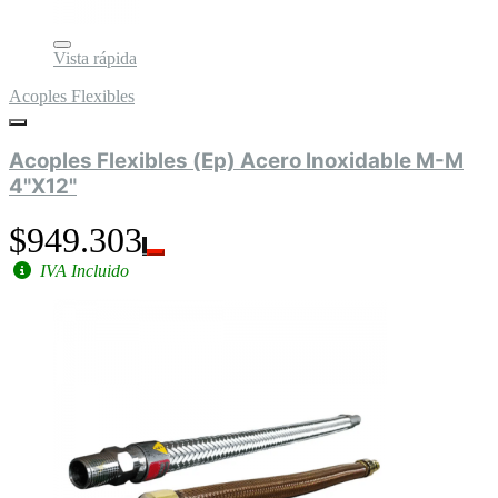
Vista rápida
Acoples Flexibles
Acoples Flexibles (Ep) Acero Inoxidable M-M
4"X12"
$949.303
IVA Incluido