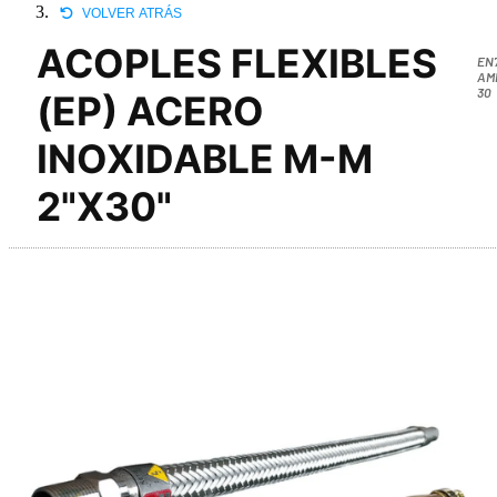
VOLVER ATRÁS
ACOPLES FLEXIBLES
EN
AM
30
(EP) ACERO
INOXIDABLE M-M
2"X30"