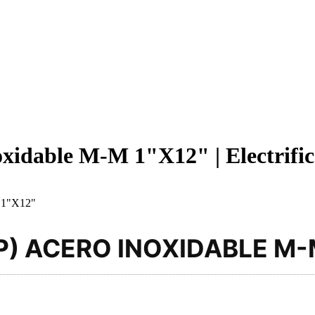
oxidable M-M 1"X12" | Electrifi
1"X12"
P) ACERO INOXIDABLE M-M