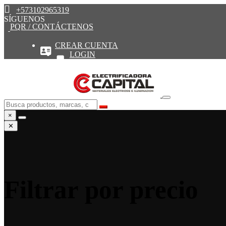
+573102965319
SÍGUENOS
PQR / CONTÁCTENOS
CREAR CUENTA
LOGIN
×
✕
Filtrar por precio