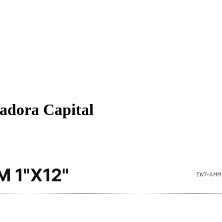
cadora Capital
 1"X12"
EN7-AMM1