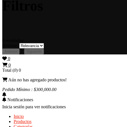
Filtros
0
resultados
Ordenar:
1
Anterior
Siguiente
0
0
Total (
0
)
0
Aún no has agregado productos!
Pedido Mínimo : $
300,000
.00
Notificaciones
Inicia sesión para ver notificaciones
Inicio
Productos
Categorías