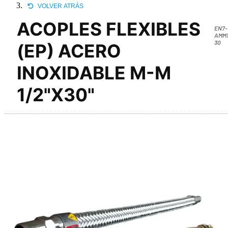
VOLVER ATRÁS
ACOPLES FLEXIBLES
EN7-
AMM1
30
(EP) ACERO
INOXIDABLE M-M
1/2"X30"