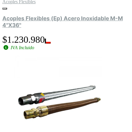
Acoples Flexibles
Acoples Flexibles (Ep) Acero Inoxidable M-M
4"X36"
$1.230.980
IVA Incluido