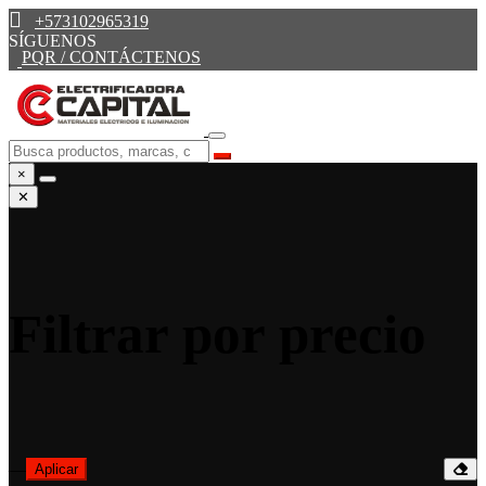
+573102965319
SÍGUENOS
PQR / CONTÁCTENOS
×
✕
Filtrar por precio
—
Aplicar