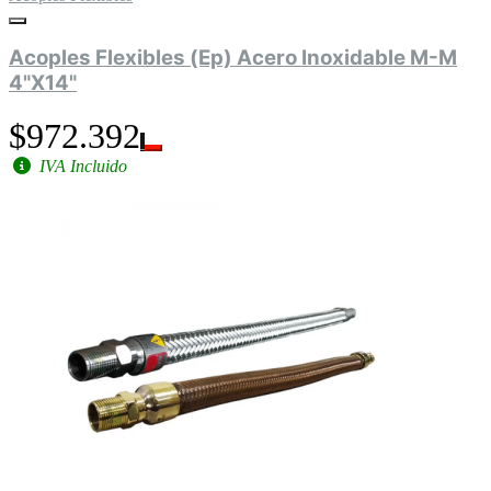
Acoples Flexibles (Ep) Acero Inoxidable M-M
4"X14"
$972.392
IVA Incluido