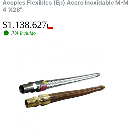
Acoples Flexibles (Ep) Acero Inoxidable M-M
4"X28"
$1.138.627
IVA Incluido