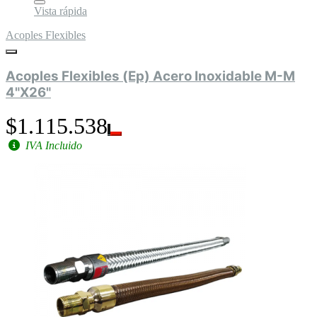
Vista rápida
Acoples Flexibles
Acoples Flexibles (Ep) Acero Inoxidable M-M
4"X26"
$1.115.538
IVA Incluido