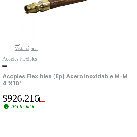
Vista rápida
Acoples Flexibles
Acoples Flexibles (Ep) Acero Inoxidable M-M
4"X10"
$926.216
IVA Incluido