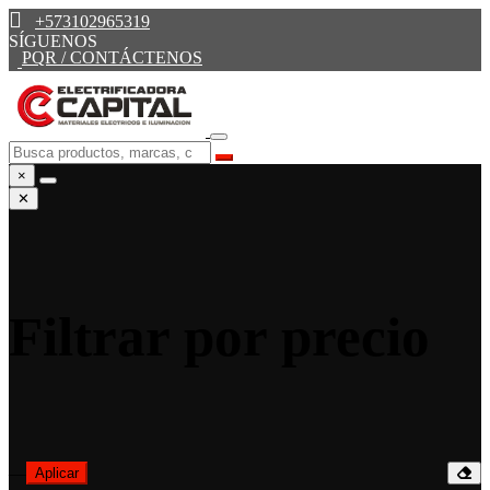
+573102965319
SÍGUENOS
PQR / CONTÁCTENOS
×
✕
Filtrar por precio
—
Aplicar