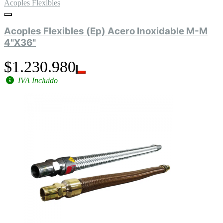
Acoples Flexibles
Acoples Flexibles (Ep) Acero Inoxidable M-M
4"X36"
$1.230.980
IVA Incluido