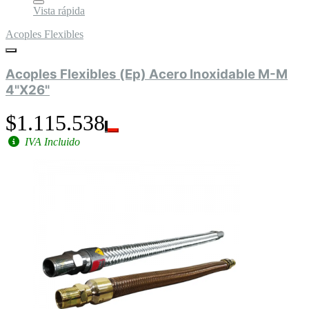
Vista rápida
Acoples Flexibles
Acoples Flexibles (Ep) Acero Inoxidable M-M
4"X26"
$1.115.538
IVA Incluido