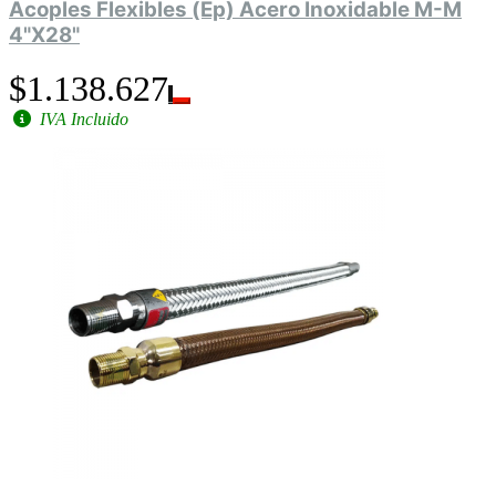
Acoples Flexibles (Ep) Acero Inoxidable M-M
4"X28"
$1.138.627
IVA Incluido