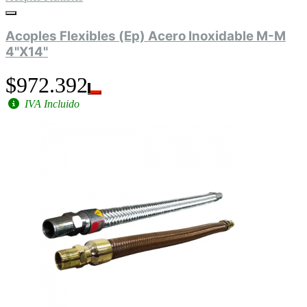
Acoples Flexibles (Ep) Acero Inoxidable M-M
4"X14"
$972.392
IVA Incluido