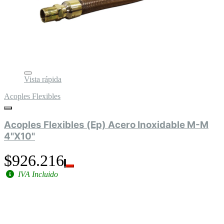
Vista rápida
Acoples Flexibles
Acoples Flexibles (Ep) Acero Inoxidable M-M
4"X10"
$926.216
IVA Incluido