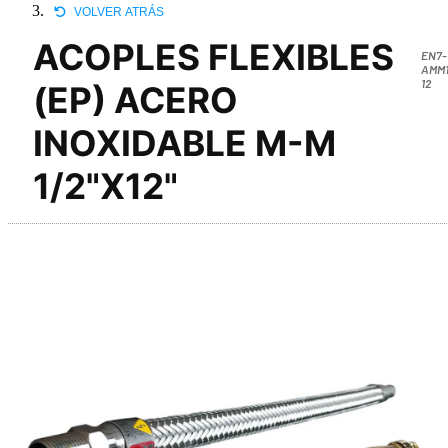
VOLVER ATRÁS
ACOPLES FLEXIBLES
EN7-
AMM1
12
(EP) ACERO
INOXIDABLE M-M
1/2"X12"